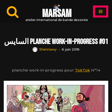
MARSAM
Aller
au
atelier international de bande dessinée
contenu
السايس planche work-in-progress #01
Shennawy
6 juin 2016
planche work-in-progress pour
TokTok
N°14