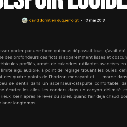
espoir lucide .
david domitien duquerroigt
10 mai 2019
 laisser porter par une force qui nous dépassait tous, ç’avait ét
sse des profondeurs des flots si apparemment lisses et obscurs
éhicules profilés, armés de calandres rutilantes avancées en
limite aigu audible, à point de réglage trouant les ouïes, dé
nt des quatre points de l’horizon menaçant et . . . morne dans 
n peu se sentir dans un ascenseur-catapulte confortable, d
ême écarter les ailes, les condors dans un canyon délimité, c
ieux, bien après le lever du soleil, quand l’air déjà chaud port
 planer longtemps,