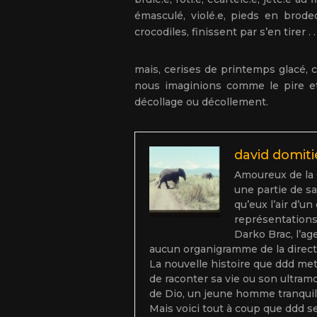
émasculé, violé.e, pieds en brode
crocodiles, finissent par s’en tirer .
mais, cerises de printemps glacé, c
nous imaginions comme le pire et 
décollage ou décollement.
david domit
Amoureux de la C
une partie de sa
qu’eux l’air d’u
représentations 
Darko Brac, l’ag
aucun organigramme de la directi
La nouvelle histoire que ddd met
de raconter sa vie ou son ultramo
de Dio, un jeune homme tranquil
Mais voici tout à coup que ddd 