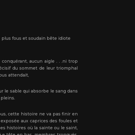
s plus fous et soudain bête idiote
quérant, aucun aigle . . .ni trop
décisif du sommet de leur triomphal
ous attendait,
sur le sable qui absorbe le sang dans
 pleins.
ous, cette histoire ne va pas finir en
, exposée aux caprices des foules et
s histoires où la sainte ou le saint,
ifié.e tête en bas, membres tronqués,