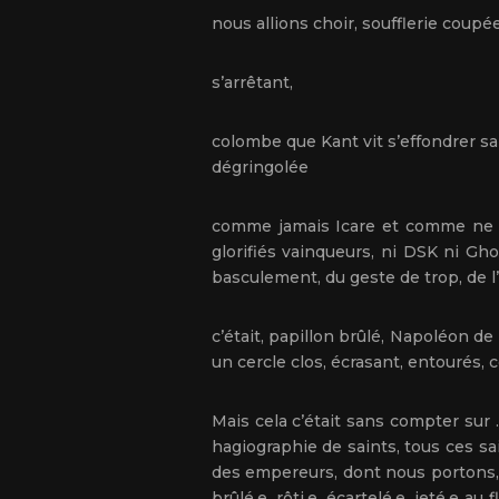
nous allions choir, soufflerie coupé
s’arrêtant,
colombe que Kant vit s’effondrer san
dégringolée
comme jamais Icare et comme ne c
glorifiés vainqueurs, ni DSK ni Gh
basculement, du geste de trop, de l’
c’était, papillon brûlé, Napoléon de
un cercle clos, écrasant, entourés, c
Mais cela c’était sans compter sur . 
hagiographie de saints, tous ces sa
des empereurs, dont nous portons, en
brûlé.e, rôti.e, écartelé.e, jeté.e 