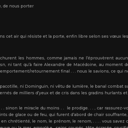
e, de nous porter
s cet air qui résiste et la porte, enfin libre selon ses vœux le
hurent les hommes, comme jamais ne l’éprouvèrent aucun con
osn, ni tant qu’à faire Alexandre de Macédoine, au moment 
emportement/retournement final . . . nous le savions, ce qui n
 pacotille, ni Dominguin, ni vêtu de lumière, le banal combat 
ernés de milliers d’yeux et de cris dans les gradins hurlants et
. . sinon le miracle du moins . . le prodige. . . , car rassurez-v
ints de glace ou de feu, qui furent d’abord de chair souffrante
 chrétienté, le nom, le prénom, le renom, . . . . vous savez ce
au fleuve ou la mer, empalé.e, seins coupés, tête écrasée, cruc