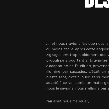
dés
. . . et nous n’avions fait que nous
du moins, facile, après cette angoi
zigzaguaient trop rapidement des v
propulsions pourtant si bruyantes, 
d’adaptation de l’audition, provena
illuminé par saccades, c’était u
bienfaisant, c’était jouer, sans m
adapté à ce vol, après un matin glor
nous le savions, nous n’allions pas
l’air allait nous manquer,