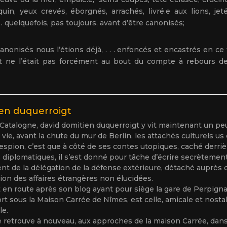
quin, yeux crevés, éborgnés, arrachés, livré.e aux lions, j
 . . quelquefois, pas toujours, avant d’être canonisés;
anonisés nous l’étions déjà, . . . enfoncés et encastrés en ce
ne l’était pas forcément au bout du compte à rebours de n
ien duquerroigt
atalogne, david domitien duquerroigt y vit maintenant un peu 
 vie, avant la chute du mur de Berlin, les attachés culturels us
n espion, c’est que à côté de ses contes utopiques, caché derr
diplomatiques, il s’est donné pour tâche d’écrire secrètement
ent de la délégation de la défense extérieure, détaché auprès d
on des affaires étrangères non élucidées.
 en route après son blog ayant pour siège la gare de Perpigna
rt sous la Maison Carrée de Nîmes, est celle, amicale et nostal
le.
se retrouve à nouveau, aux approches de la maison Carrée, dan