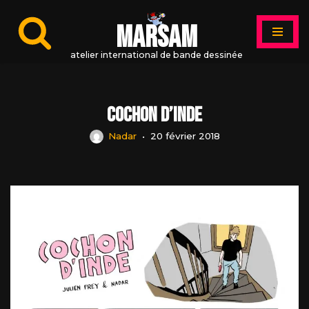
MARSAM
Aller
au
atelier international de bande dessinée
contenu
Cochon d’Inde
Nadar
20 février 2018