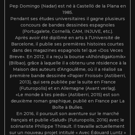
Pep Domingo (Nadar) est né à Castelló de la Plana en
1985.
Pendant ses études universitaires il gagne plusieurs
concours de bandes dessinées espagnoles
(Portugalete, Cornellà, CAM, INJUVE, etc.).
Après avoir été diplômé en arts à l’Université de
Barcelone, il publie ses premières histoires courtes
dans des magazines espagnols tel que «Dos Veces
Breve». En 2012, il a reçu la bourse «AlhóndigaKomik»
(Bilbao), grâce à laquelle il a obtenu une résidence à la
Maison des auteurs d’Angoulême, où il a réalisé sa
première bande dessinée «Papier Froissé» (Astiberri,
2013), qui sera publiée par la suite en France
(Futuropolis) et en Allemagne (Avant verlag).
«Le monde à tes pieds» (Astiberri, 2015) est son
deuxième roman graphique, publié en France par La
Boîte à Bulles.
En 2016, il poursuit son aventure sur le marché
français et publie «Salud!» (Futuropolis, 2016) avec le
scénariste Philippe Thirault. Il travaille actuellement
sur un nouveau projet intitulé « Avec Édouard Luntz »