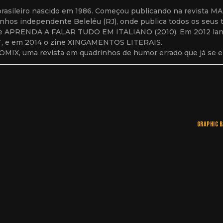
brasileiro nascido em 1986. Começou publicando na revista MAD
rinhos independente Beleléu (RJ), onde publica todos os seus 
zine APRENDA A FALAR TUDO EM ITALIANO (2010). Em 2012 lanço
 e em 2014 o zine XINGAMENTOS LITERAIS.
IX, uma revista em quadrinhos de humor errado que já se en
graphic b