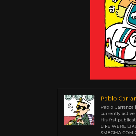
Pablo Carra
Pablo Carranza i
currently active
His frst public
LIFE WERE LIKE
SMEGMA COMIX, h