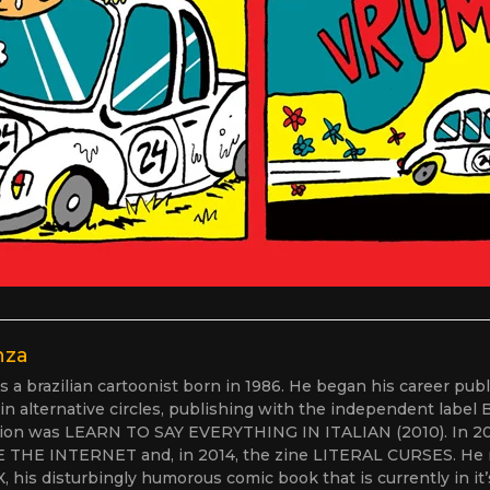
nza
s a brazilian cartoonist born in 1986. He began his career pu
 in alternative circles, publishing with the independent label
ation was LEARN TO SAY EVERYTHING IN ITALIAN (2010). In 201
 THE INTERNET and, in 2014, the zine LITERAL CURSES. He 
is disturbingly humorous comic book that is currently in it’s