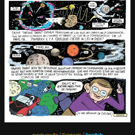
português
/
Français
/
English