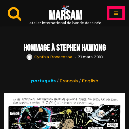
MARSAM
Aller
au
atelier international de bande dessinée
contenu
hommage à Stephen Hawking
Cynthia Bonacossa
31 mars 2018
português
/
Français
/
English