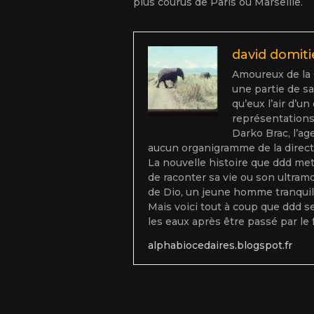
plus courus de Paris ou Marseille.
david domit
Amoureux de la C
une partie de sa
qu’eux l’air d’u
représentations 
Darko Brac, l’ag
aucun organigramme de la directi
La nouvelle histoire que ddd met
de raconter sa vie ou son ultramo
de Dio, un jeune homme tranquil
Mais voici tout à coup que ddd 
les eaux après être passé par le 
alphabiocedaires.blogspot.fr