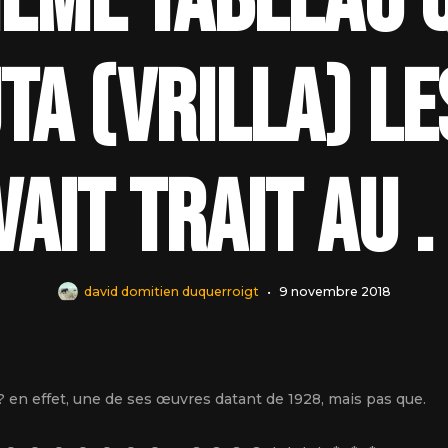
ème tableau 
ta (vrilla) le
vait trait au . .
david domitien duquerroigt
9 novembre 2018
? ? en effet, une de ses œuvres datant de 1928, mais pas que.