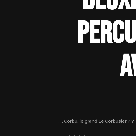
deuxi
percu
a
. . . Corbu, le grand Le Corbusier ? 