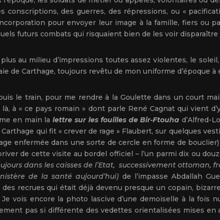
 A l’époque, les soldats de métier ou appelés, volontaires ou d
onscriptions, des guerres, des répressions, ou « pacificatio
corporation pour envoyer leur image à la famille, fiers ou pas
tuels futurs combats qui risquaient bien de les voir disparaît
us au milieu d’impressions toutes assez violentes, le soleil, la 
 baie de Carthage, toujours revêtu de mon uniforme d’époque à 
puis le train, pour me rendre à la Goulette dans un court ma
de là, à « ce pays romain » dont parle René Cagnat qui vient d
ême en main la
lettre sur les fouilles de Bir-Ftouha
d’Alfred-Lo
 Carthage qui fit « crever de rage » Flaubert, sur quelques ves
ge enfermée dans une sorte de cercle en forme de bouclier) 
river de cette visite au bordel officiel – l’un parmi dix ou dou
oujours dans les caisses de l’Etat, successivement ottoman, f
nistère de la santé aujourd’hui)
de l’impasse Abdallah Gue
es recrues qui était déjà devenu presque un copain, bizarr
 Je vois encore la photo lascive d’une demoiselle à la fois nue
ement pas si différente des vedettes orientalisées mises en 