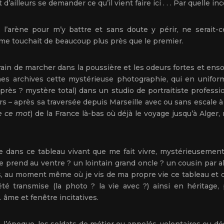
illeurs se demander ce qu’il vient faire ici . . . Par quelle inco
l’arène pour m’y battre et sans doute y périr, ne serait-ce
, me touchait de beaucoup plus près que le premier.
train de marcher dans la poussière et les odeurs fortes et ensole
es archives cette mystérieuse photographie, qui en uniforme
rès ? mystère total) dans un studio de portraitiste professi
s – après sa traversée depuis Marseille avec ou sans escale à
e ce mot
) de la France là-bas où déjà le voyage jusqu’à Alger, 
ne dans ce tableau vivant que me fait vivre, mystérieuseme
me prend au ventre ? un lointain grand oncle ? un cousin par 
s, au moment même où je vis de ma propre vie ce tableau et qu
été transmise (la photo ? la vie avec ?) ainsi en héritage,
 âme et fenêtre incitatives.