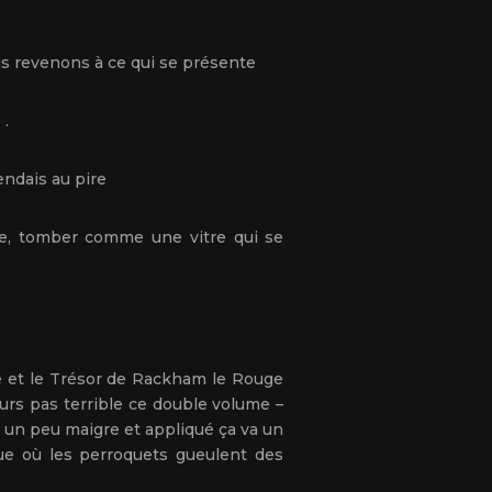
ais revenons à ce qui se présente
 .
tendais au pire
ie, tomber comme une vitre qui se
rne et le Trésor de Rackham le Rouge
eurs pas terrible ce double volume –
n un peu maigre et appliqué ça va un
ue où les perroquets gueulent des