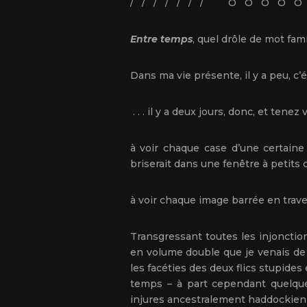
/ / / / / / / O O O O O 
Entre temps
, quel drôle de mot fam
Dans ma vie présente, il y a peu, c’
. . . il y a deux jours, donc, et tenez
à voir chaque case d’une certain
briserait dans une fenêtre à petits 
à voir chaque image barrée en traver
Transgressant toutes les injonction
en volume double que je venais de m
les facéties des deux flics stupide
temps – à part cependant quelque
injures ancestralement haddockien