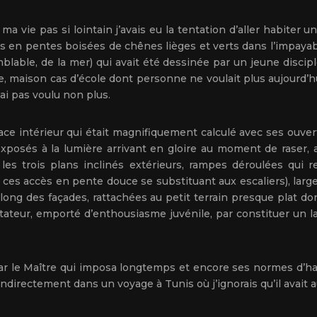
ma vie pas si lointain j’avais eu la tentation d’aller habiter
es en pentes boisées de chênes lièges et verts dans l’impaya
mblable, de la mer) qui avait été dessinée par un jeune disc
, maison cas d’école dont personne ne voulait plus aujourd’h
 ai pas voulu non plus.
space intérieur qui était magnifiquement calculé avec ses ouver
xposés à la lumière arrivant en gloire au moment de raser, au
les trois plans inclinés extérieurs, rampes déroulées qui 
, ces accès en pente douce se substituant aux escaliers), lar
ng des façades, rattachées au petit terrain presque plat dont 
itateur, emporté d’enthousiasme juvénile, par constituer un 
 le Maître qui imposa longtemps et encore ses normes d’habit
indirectement dans un voyage à Tunis où j’ignorais qu’il avait au