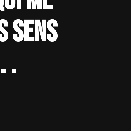
qui me
s sens
 .