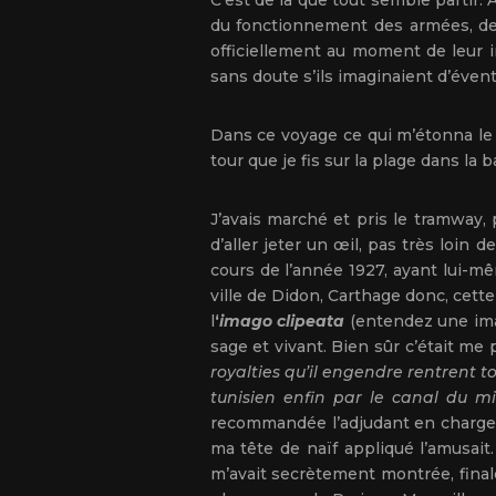
C’est de là que tout semble partir.
du fonctionnement des armées, des c
officiellement au moment de leur in
sans doute s’ils imaginaient d’éven
Dans ce voyage ce qui m’étonna le pl
tour que je fis sur la plage dans la
J’avais marché et pris le tramway, 
d’aller jeter un œil, pas très loin 
cours de l’année 1927, ayant lui-m
ville de Didon, Carthage donc, cette
l
‘
imago clipeata
(entendez une ima
sage et vivant. Bien sûr c’était me p
royalties qu’il engendre rentrent t
tunisien enfin par le canal du mi
recommandée l’adjudant en charge d
ma tête de naïf appliqué l’amusait.
m’avait secrètement montrée, final