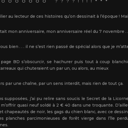
O O O O O O O ? ? ? ? ! ! ! ! * * *
ilier au lecteur de ces histoires qu’on dessinait à l’époque ! M
était mon anniversaire, mon anniversaire réel du 7 novembre . .
 vous bien . . . il ne s’est rien passé de spécial alors que je m’at
e page BD s’obscurcir, se hachurer puis tout à coup blanch
carreaux qui chuteraient un par un, ou alors, au mieux
s par une chaîne, par un sens interdit, mais rien de tout ça.
s supposées, j’ai pu relire sans soucis le Secret de la Lico
’offrir quasi neuf soldé à 2 € 40 dans une troquante. D’aill
s et chapeautés de noir, les gags du chien blanc, avec ce dessi
s planches parcimonieuses de forêt vierge dans l’île perd
nes.