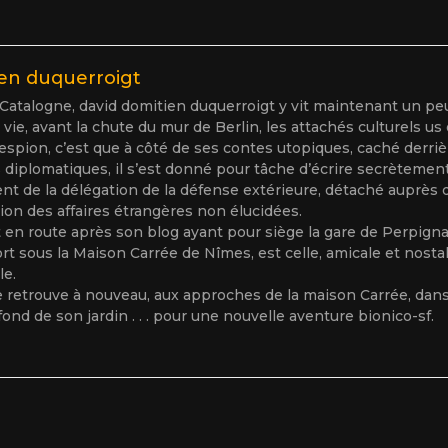
ien duquerroigt
atalogne, david domitien duquerroigt y vit maintenant un peu 
 vie, avant la chute du mur de Berlin, les attachés culturels us
n espion, c’est que à côté de ses contes utopiques, caché derr
diplomatiques, il s’est donné pour tâche d’écrire secrètement
ent de la délégation de la défense extérieure, détaché auprès d
on des affaires étrangères non élucidées.
 en route après son blog ayant pour siège la gare de Perpigna
rt sous la Maison Carrée de Nîmes, est celle, amicale et nostal
le.
se retrouve à nouveau, aux approches de la maison Carrée, dan
fond de son jardin . . . pour une nouvelle aventure bionico-sf.