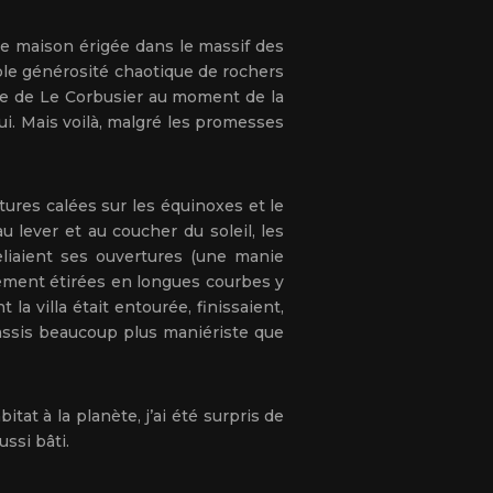
 une maison érigée dans le massif des
ble générosité chaotique de rochers
iple de Le Corbusier au moment de la
ui. Mais voilà, malgré les promesses
tures calées sur les équinoxes et le
 lever et au coucher du soleil, les
reliaient ses ouvertures (une manie
gement étirées en longues courbes y
la villa était entourée, finissaient,
lassis beaucoup plus maniériste que
at à la planète, j’ai été surpris de
ssi bâti.