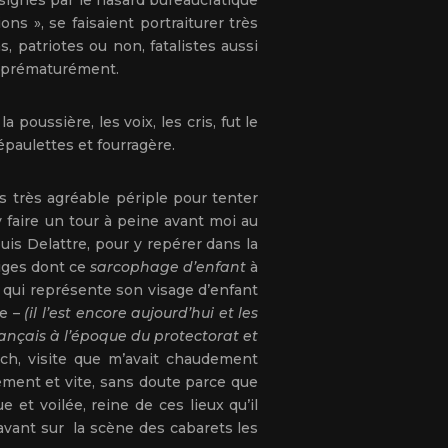
ésignés par le hasard bureaucratique
ns », se faisaient portraiturer très
, patriotes ou non, fatalistes aussi
re prématurément.
poussière, les voix, les cris, fut le
épaulettes et fourragère.
is très agréable périple pour tenter
’y faire un tour à peine avant moi au
uis Delattre, pour y repérer dans la
tiges dont ce
sarcophage d’enfant
à
qui représente son visage d’enfant
ze –
(il l’est encore aujourd’hui et les
rançais à l’époque du protectorat et
ch, visite que m’avait chaudement
ement et vite, sans doute parce que
 et voilée, reine de ces lieux qu’il
avant sur la scène des cabarets les