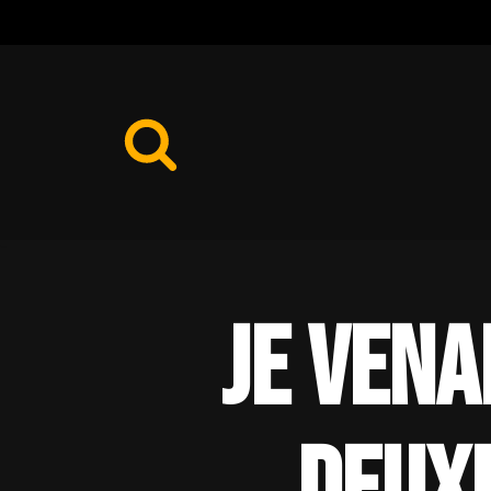
Aller
au
contenu
Je vena