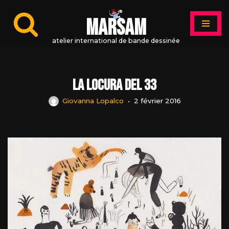
MARSAM
Aller
au
atelier international de bande dessinée
contenu
La locura del 33
Giovanna Lopalco
2 février 2016