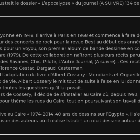
llustrait le dossier « L’apocalypse » du journal (A SUIVRE) 134 d
yonne en 1948. Il arrive à Paris en 1968 et commence à faire d
ur des concerts de rock pour la revue Best au début des anné
des pour un Voyou, son premier album de bande dessinée en col
re (1979). De cette collaboration naîtront plusieurs récits pa
des Savanes, Chic, Pilote, L’Autre Journal, (A suivre)… Ces réci
Florence Cestac, Dargaud, Casterman.
nd l’adaptation du livre d’Albert Cossery : Mendiants et Orgueill
de vie. Albert Cossery le mit tout de suite à l’aise en lui donn
toutes les questions qu’il lui posait…
 de Cossery, il décide de s’installer au Caire où, depuis 1993, 
 pour thème les rues du Caire, tout en poursuivant son travai
ve au Caire « 1974-2014 ,40 ans de dessins sur l’Egypte », il 
son des auteurs où il réalise Istrati !, un récit dessiné autour 