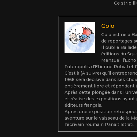
Ce strip i
Golo
Golo est né à Ba
de reportages s
Il publie Balla
éditions du Squa
Mensuel, l’Echo 
Futuropolis d’Etienne Robial et 
C’est à (A suivre) qu’il entrepre
1968 sera décisive dans ses choix 
entièrement libre et répondant à 
Après cette plongée dans l’univers
et réalise des expositions ayant
éditeurs français.
Après une exposition rétrospecti
aventure sur le vaisseau de la Mai
l’écrivain roumain Panait Istrati.