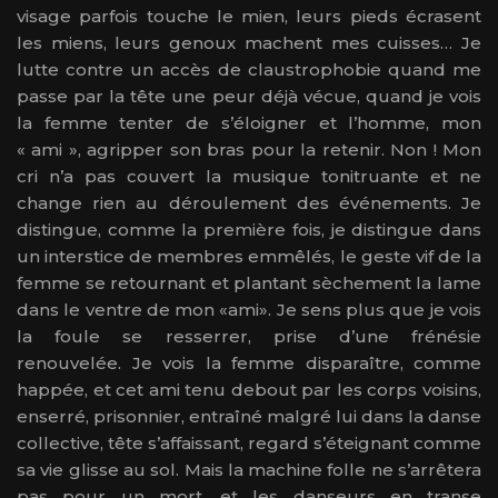
visage parfois touche le mien, leurs pieds écrasent
les miens, leurs genoux machent mes cuisses… Je
lutte contre un accès de claustrophobie quand me
passe par la tête une peur déjà vécue, quand je vois
la femme tenter de s’éloigner et l’homme, mon
« ami », agripper son bras pour la retenir. Non ! Mon
cri n’a pas couvert la musique tonitruante et ne
change rien au déroulement des événements. Je
distingue, comme la première fois, je distingue dans
un interstice de membres emmêlés, le geste vif de la
femme se retournant et plantant sèchement la lame
dans le ventre de mon «ami». Je sens plus que je vois
la foule se resserrer, prise d’une frénésie
renouvelée. Je vois la femme disparaître, comme
happée, et cet ami tenu debout par les corps voisins,
enserré, prisonnier, entraîné malgré lui dans la danse
collective, tête s’affaissant, regard s’éteignant comme
sa vie glisse au sol. Mais la machine folle ne s’arrêtera
pas pour un mort, et les danseurs en transe