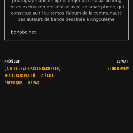
photographique en ligne, projet d’art social au long
cours exclusivement réalisé avec un smartphone, qui
constitue au fil du temps l’album de la communauté
des auteurs de bande dessinée à Angoulême.
bonobo.net
PRÉCÉDENT
SUIVANT
Ça je ne devais pas le raconter,
Book Review
je n’aurais pas dû . . . c’était
prévu que . . . ne pas.