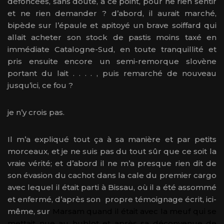
défoncées, sans doute, à ce point, pour ne rien sentir
et ne rien demander ? d’abord, il aurait marché,
bipède sur l’épaule et apitoyé un brave soiffard qui
allait acheter son stock de pastis moins taxé en
immédiate Catalogne-Sud, en toute tranquillité et
pris ensuite encore un semi-remorque slovène
portant du lait . . . . , puis remarché de nouveau
jusqu’ici, ce fou ?
je n’y crois pas.
Il m’a expliqué tout ça à sa manière et par petits
morceaux, et je ne suis pas du tout sûr que ce soit la
vraie vérité; et d’abord il ne m’a presque rien dit de
son évasion du cachot dans la cale du premier cargo
avec lequel il était parti à Bissau, où il a été assommé
et enfermé, d’après son propre témoignage écrit, ici-
même, sur
Marsam quand il était avec la meuf qui se
mettait nue au hublot et après sa déconvenue de