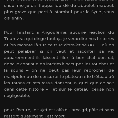
chou, moi je dis, frappa, lourdé du ciboulot, maboul,
plus grave que parti à Istambul pour la Syrie j’vous
dis, enfin . . .
Pour l’instant, à Angoulême, aucune réaction du
Triumvirat qui dirige tout ça, je veux dire nos histoires
qu’on raconte là sur ce truc d
‘atelier de BD . . .
où on
peut palabrer si on veut et raconter sa vie;
apparemment ils laissent filer, à bon chat bon rat,
donc je continue en intérim à occuper les touches et
la souris – on ne peut pas leur reprocher de
manipuler ou de censurer le plateau ni le tréteau où
les ratons et rats rassis dansent, ni quoi que ce soit
dans cette histoire – et sur le gâteau, cerise non
négligeable,
pour l’heure, le sujet est affaibli, amaigri, pâle et sans
ressort, quasiment il est mort.