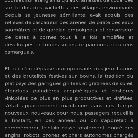
courses sur étang ainsi qu’aux ramassés de cocardes
sur le dos des vachettes des villages environnants
depuis sa jeunesse sémillante, avait acquis des
réflexes de cascadeur des arènes, de pirate des eaux
saumâtres et de gardian empoigneur et renverseur
de bêtes à cornes tout à la fois, amplifiés et
développés en toutes sortes de parcours et rodéos
camarguais.
Et oui, n’en déplaise aux opposants des jeux taurins
et des brutalités festives sur bovins, la tradition du
plat pays des garrigues grillées et gratinées de soleil,
étendues paludières anophéliques et costières
vinicolées de plus en plus productives et vinifiées,
s’était apparemment maintenue dans ces temps
nouveaux, nouveaux pour nous, passagers recueillis
à l’instant, en ces années où on s’apprêtait à
commémorer, lointain passé totalement ignoré des
engins, robots, drones et chars autonomes chargés