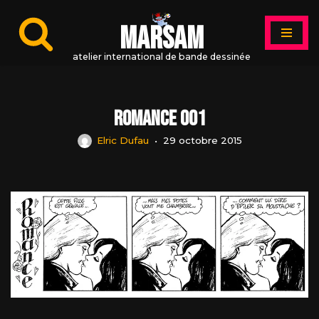
MARSAM
Aller
au
atelier international de bande dessinée
contenu
Romance 001
Elric Dufau
29 octobre 2015