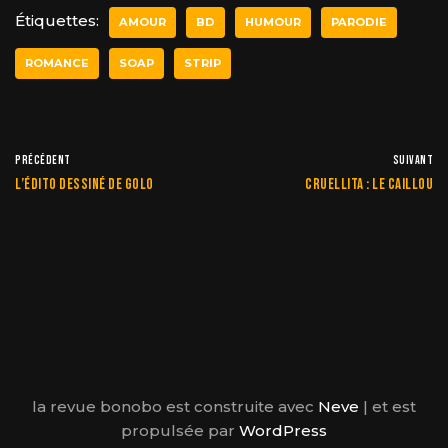
Étiquettes:
AMOUR
BD
HUMOUR
PARODIE
ROMANCE
SOAP
STRIP
PRÉCÉDENT
SUIVANT
L’édito dessiné de Golo
Cruellita : le caillou
la revue bonobo est construite avec
Neve
| et est
propulsée par
WordPress