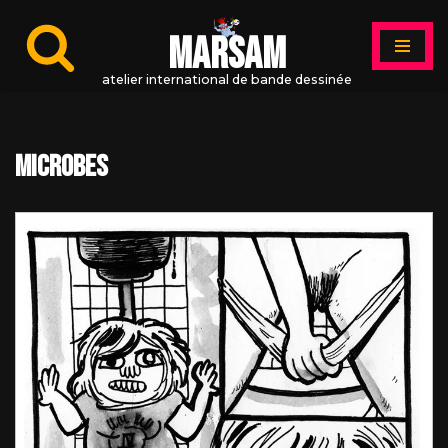
MARSAM
Aller
au
atelier international de bande dessinée
contenu
microbes