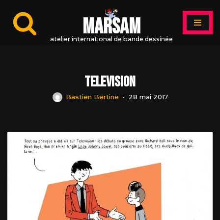
MARSAM
Aller
au
atelier international de bande dessinée
contenu
Television
Bastien Bertine
28 mai 2017