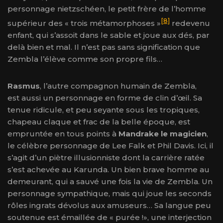
personnage nietzschéen, le petit frère de l’homme
[8]
supérieur des « trois métamorphoses »
redevenu
enfant, qui s’assoit dans le sable et joue aux dés, par
delà bien et mal. Il n’est pas sans signification que
Zembla l’élève comme son propre fils…
Rasmus
, l’autre compagnon humain de Zembla,
est
aussi un personnage en forme de clin d’œil. Sa
tenue ridicule, et peu seyante sous les tropiques,
chapeau claque et frac de la belle époque, est
empruntée en tous points à
Mandrake le magicien
,
le célèbre personnage de Lee Falk et Phil Davis. Ici, il
s’agit d’un piètre illusionniste dont la carrière ratée
s’est achevée au Karunda. Un bien brave homme au
demeurant, qui a sauvé une fois la vie de Zembla. Un
personnage sympathique, mais qui joue les seconds
rôles ingrats dévolus aux amuseurs… Sa langue peu
soutenue est émaillée de « purée !», une interjection