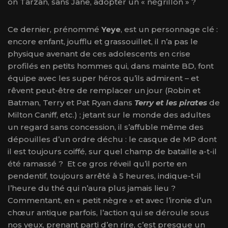
on Tarzan, sans Jane, adopter un « négrillon » ?
Ce dernier, prénommé
Yeye
, est un personnage clé :
encore enfant, joufflu et grassouillet, il n’a pas le
physique avenant de ces adolescents en crise
profilés en petits hommes qui, dans mainte BD, font
équipe avec les super héros qu’ils admirent – et
rêvent peut-être de remplacer un jour (Robin et
Batman, Terry et Pat Ryan dans
Terry et les pirates
de
Milton Caniff, etc.) ; jetant sur le monde des adultes
un regard sans concession, il s’affuble même des
dépouilles d’un ordre déchu : le casque de MP dont
il est toujours coiffé, sur quel champ de bataille a-t-il
été ramassé ? Et ce gros réveil qu’il porte en
pendentif, toujours arrêté à 5 heures, indique-t-il
l’heure du thé qui n’aura plus jamais lieu ?
Commentant, en « petit nègre » et avec l’ironie d’un
chœur antique parfois, l’action qui se déroule sous
nos yeux, prenant parti d’en rire, c’est presque un