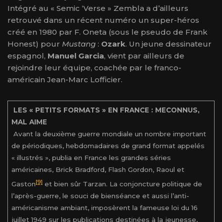
Intégré au « Semic ‘Verse » Zembla a d’ailleurs
retrouvé dans un récent numéro un super-héros
créé en 1980 par F. Oneta (sous le pseudo de Frank
Honest) pour
Mustang
:
Ozark
. Un jeune dessinateur
espagnol,
Manuel Garcia
, vient par ailleurs de
rejoindre leur équipe, coachée par le franco-
américain Jean-Marc Lofficier.
LES « PETITS FORMATS » EN FRANCE : MECONNUS,
MAL AIME
Avant la deuxième guerre mondiale un nombre important
de périodiques, hebdomadaires de grand format appelés
« illustrés », publia en France les grandes séries
américaines, Brick Bradford, Flash Gordon, Raoul et
[9]
Gaston
et bien sûr Tarzan. La conjoncture politique de
l’après-guerre, le souci de bienséance et aussi l’anti-
américanisme ambiant, imposèrent la fameuse loi du 16
juillet 1949 sur les publications destinées à la jeunesse,