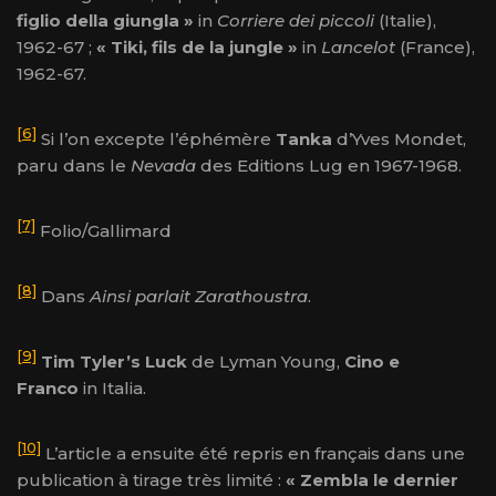
figlio della giungla »
in
Corriere dei piccoli
(Italie),
1962-67 ;
« Tiki, fils de la jungle »
in
Lancelot
(France),
1962-67.
[6]
Si l’on excepte l’éphémère
Tanka
d’Yves Mondet,
paru dans le
Nevada
des Editions Lug en 1967-1968.
[7]
Folio/Gallimard
[8]
Dans
Ainsi parlait Zarathoustra
.
[9]
Tim Tyler’s Luck
de Lyman Young,
Cino e
Franco
in Italia.
[10]
L’article a ensuite été repris en français dans une
publication à tirage très limité :
« Zembla le dernier