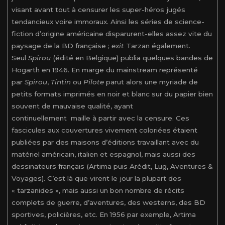
visant avant tout à censurer les super-héros jugés
tendancieux voire immoraux. Ainsi les séries de science-
fiction d’origine américaine disparurent-elles assez vite du
paysage de la BD française ;
exit
Tarzan également.
Seul
Spirou
(édité en Belgique) publia quelques bandes de
Hogarth en 1946. En marge du mainstream représenté
par
Spirou
,
Tintin
ou
Pilote
parut alors une myriade de
petits formats imprimés en noir et blanc sur du papier bien
souvent de mauvaise qualité, ayant
continuellement maille à partir avec la censure. Ces
fascicules aux couvertures vivement coloriées étaient
publiées par des maisons d’éditions travaillant avec du
matériel américain, italien et espagnol, mais aussi des
dessinateurs français (Artima puis Arédit, Lug, Aventures &
Voyages). C’est là que virent le jour la plupart des
« tarzanides », mais aussi un bon nombre de récits
complets de guerre, d’aventures, des westerns, des BD
sportives, policières, etc. En 1956 par exemple, Artima