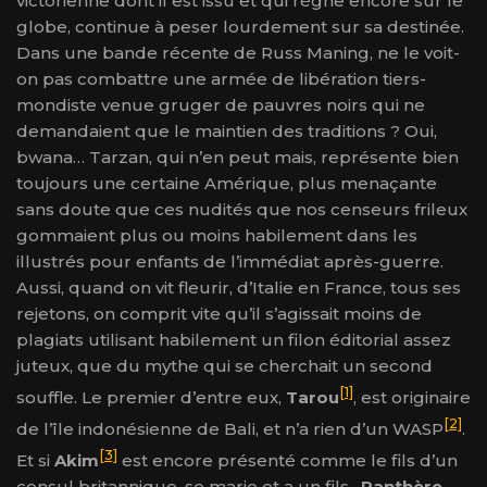
victorienne dont il est issu et qui règne encore sur le
globe, continue à peser lourdement sur sa destinée.
Dans une bande récente de Russ Maning, ne le voit-
on pas combattre une armée de libération tiers-
mondiste venue gruger de pauvres noirs qui ne
demandaient que le maintien des traditions ? Oui,
bwana… Tarzan, qui n’en peut mais, représente bien
toujours une certaine Amérique, plus menaçante
sans doute que ces nudités que nos censeurs frileux
gommaient plus ou moins habilement dans les
illustrés pour enfants de l’immédiat après-guerre.
Aussi, quand on vit fleurir, d’Italie en France, tous ses
rejetons, on comprit vite qu’il s’agissait moins de
plagiats utilisant habilement un filon éditorial assez
juteux, que du mythe qui se cherchait un second
[1]
souffle. Le premier d’entre eux,
Tarou
, est originaire
[2]
de l’île indonésienne de Bali, et n’a rien d’un WASP
.
[3]
Et si
Akim
est encore présenté comme le fils d’un
consul britannique, se marie et a un fils,
Panthère