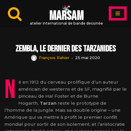
MARSAM
Aller
au
atelier international de bande dessinée
contenu
ZEMBLA, LE DERNIER DES TARZANIDES
François Rahier
25 mai 2020
N
é en 1912 du cerveau prolifique d’un auteur
américain de westerns et de SF, magnifié par le
pinceau de Hal Foster et de Burne
Hogarth,
Tarzan
reste le prototype de
l’homme de la jungle. Mais sa double origine – une
Amérique qui va mettre à profit le premier conflit
mondial pour sortir de son isolement, et l’aristocratie