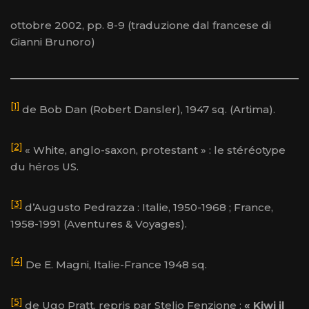
ottobre 2002, pp. 8-9 (traduzione dal francese di
Gianni Brunoro)
[1]
de Bob Dan (Robert Dansler), 1947 sq. (Artima).
[2]
« White, anglo-saxon, protestant » : le stéréotype
du héros US.
[3]
d’Augusto Pedrazza : Italie, 1950-1968 ; France,
1958-1991 (Aventures & Voyages).
[4]
De E. Magni, Italie-France 1948 sq.
[5]
de Ugo Pratt, repris par Stelio Fenzione :
«
Kiwi il