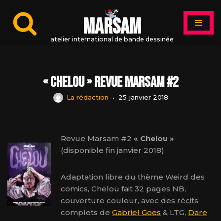
MARSAM
Aller
au
atelier international de bande dessinée
contenu
« Chelou » revue Marsam #2
La rédaction
25 janvier 2018
Revue Marsam #2
« Chelou »
(disponible fin janvier 2018)
Adaptation libre du thème Weird des
comics, Chelou fait 32 pages NB,
couverture couleur, avec des récits
complets de
Gabriel Goes
& LTG,
Dare