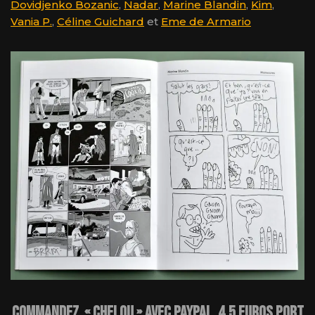
Dovidjenko Bozanic
,
Nadar
,
Marine Blandin
,
Kim
,
Vania P.
,
Céline Guichard
et
Eme de Armario
Commandez « Chelou » avec Paypal 4,5 euros port