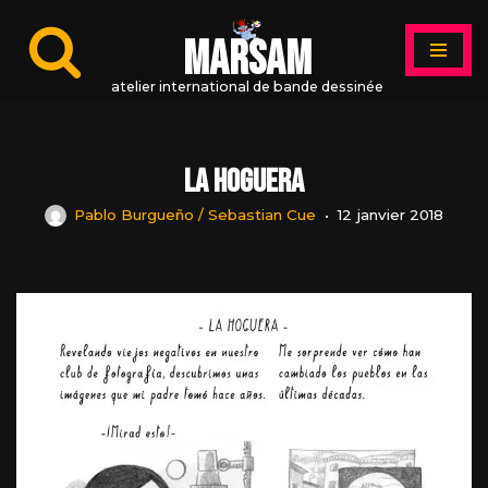
MARSAM
Aller
au
atelier international de bande dessinée
contenu
La Hoguera
Pablo Burgueño / Sebastian Cue
12 janvier 2018