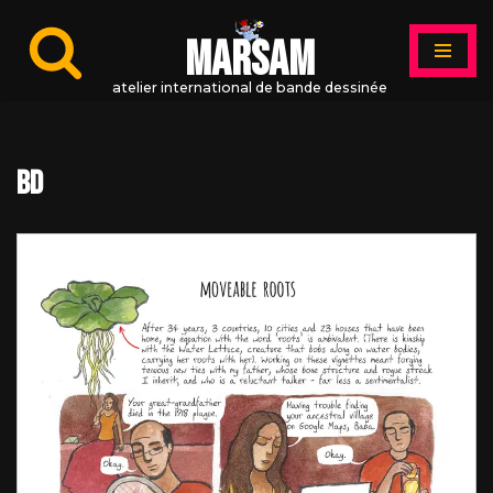
MARSAM
Aller
au
atelier international de bande dessinée
contenu
bd