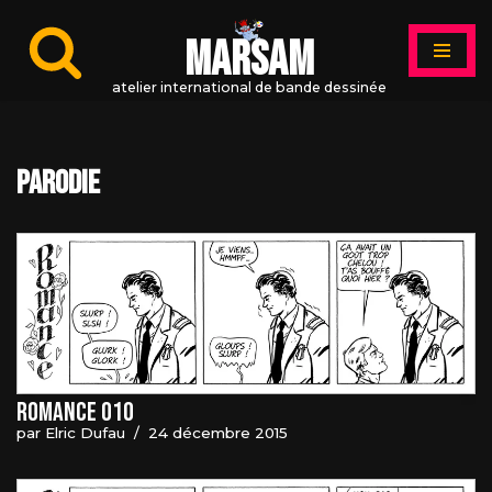
MARSAM
Aller
au
atelier international de bande dessinée
contenu
parodie
Romance 010
par
Elric Dufau
24 décembre 2015